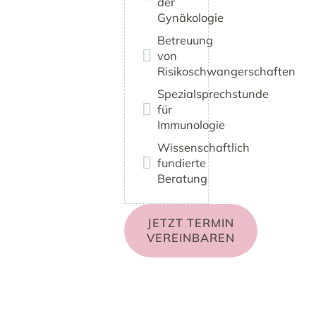
der
Gynäkologie
Betreuung
von
Risikoschwangerschaften
Spezialsprechstunde
für
Immunologie
Wissenschaftlich
fundierte
Beratung
JETZT TERMIN
VEREINBAREN